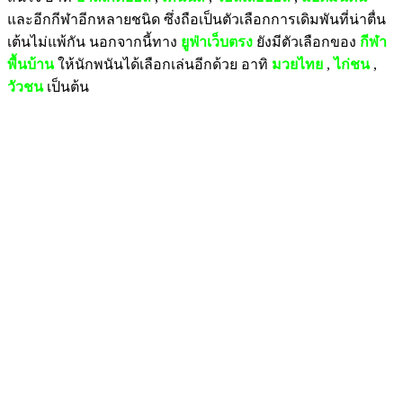
และอีกกีฬาอีกหลายชนิด ซึ่งถือเป็นตัวเลือกการเดิมพันที่น่าตื่น
เต้นไม่แพ้กัน นอกจากนี้ทาง
ยูฟ่าเว็บตรง
ยังมีตัวเลือกของ
กีฬา
พื้นบ้าน
ให้นักพนันได้เลือกเล่นอีกด้วย อาทิ
มวยไทย
,
ไก่ชน
,
วัวชน
เป็นต้น