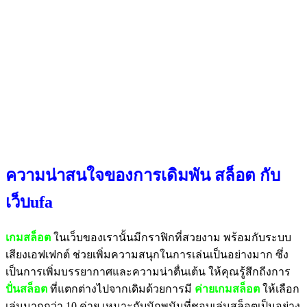
ความน่าสนใจของการเดิมพัน
สล็อต
กับ
เว็บufa
เกมสล็อต
ในเว็บ
ของเรานั้นมีกราฟิกที่สวยงาม พร้อมกับระบบ
เสียงเอฟเฟกต์ ช่วยเพิ่มความสนุกในการเล่นเป็นอย่างมาก ซึ่ง
เป็นการเพิ่มบรรยากาศและความน่าตื่นเต้น ให้คุณรู้สึกถีงการ
ปั่นสล็อต
ที่แตกต่างไปจากเดิมด้วยการมี
ค่ายเกมสล็อต
ให้เลือก
เล่นมากกว่า 10 ค่าย เหมาะกับนักพนันที่ชอบเล่นสล็อตเป็นอย่าง