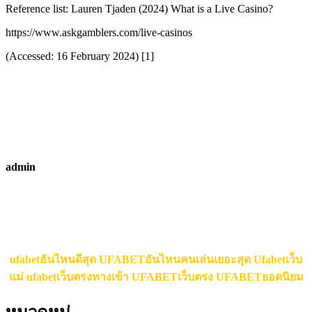
Reference list: Lauren Tjaden (2024) What is a Live Casino?
https://www.askgamblers.com/live-casinos
(Accessed: 16 February 2024) [1]
admin
ufabetอันไหนดีสุด UFABETอันไหนคนเล่นเยอะสุด Ufabetเว็บ
แม่ ufabetเว็บตรงทางเข้า UFABETเว็บตรง UFABETยอดนิยม