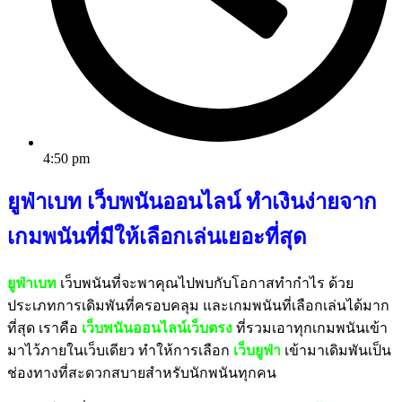
4:50 pm
ยูฟ่าเบท
เว็บพนันออนไลน์
ทำเงินง่ายจาก
เกมพนันที่มีให้เลือกเล่นเยอะที่สุด
ยูฟ่าเบท
เว็บพนันที่จะพาคุณไปพบกับโอกาสทำกำไร ด้วย
ประเภทการเดิมพันที่ครอบคลุม และเกมพนันที่เลือกเล่นได้มาก
ที่สุด
เราคือ
เว็บพนันออนไลน์เว็บตรง
ที่รวมเอาทุกเกมพนันเข้า
มาไว้ภายในเว็บเดียว ทำให้การเลือก
เว็บยูฟ่า
เข้ามาเดิมพันเป็น
ช่องทางที่สะดวกสบายสำหรับนักพนันทุกคน