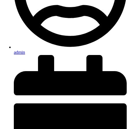
admin