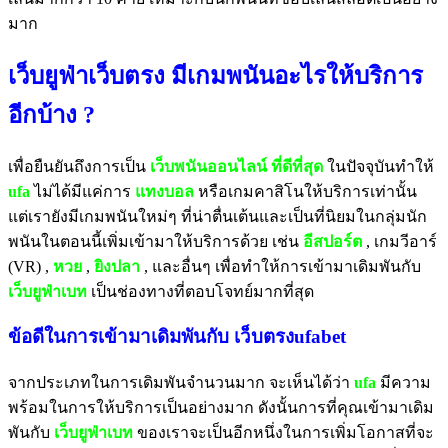
มาก
เว็บยูฟ่าเว็บตรง
มีเกมพนันอะไรให้บริการ
อีกบ้าง ?
เพื่อยืนยันถึงการเป็น
เว็บพนันออนไลน์ ที่ดีที่สุด
ในปัจจุบันทำให้
ufa
ไม่ได้มีแค่การ
แทงบอล
หรือเกมคาสิโนให้บริการเท่านั้น
แต่เรายังมีเกมพนันใหม่ๆ ที่น่าตื่นเต้นและเป็นที่นิยมในกลุ่มนัก
พนันในตอนนี้เพิ่มเข้ามาให้บริการด้วย เช่น
อีสปอร์ต
, เกมวีอาร์
(VR) ,
หวย
,
ยิงปลา
, และอื่นๆ เพื่อทำให้การเข้ามาเดิมพันกับ
เว็บยูฟ่าเบท
เป็นช่องทางที่ตอบโจทย์มากที่สุด
ข้อดีในการเข้ามาเดิมพันกับ
เว็บตรงufabet
จากประเภทในการเดิมพันจำนวนมาก จะเห็นได้ว่า
ufa
มีความ
พร้อมในการให้บริการเป็นอย่างมาก ดังนั้นการที่คุณเข้ามาเดิม
พันกับ
เว็บยูฟ่าเบท
ของเราจะเป็นอีกหนึ่งในการเพิ่มโอกาสที่จะ