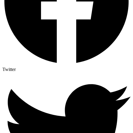
Twitter