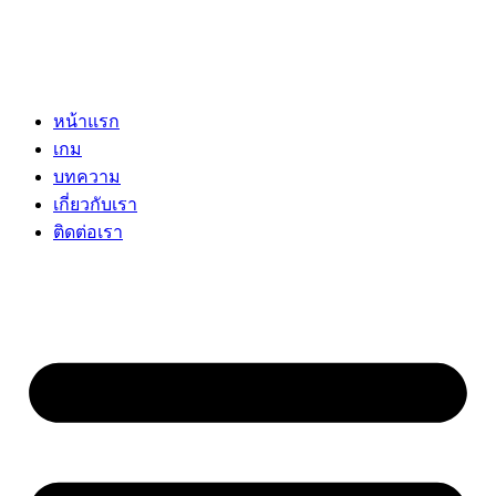
Skip
to
content
หน้าแรก
เกม
บทความ
เกี่ยวกับเรา
ติดต่อเรา