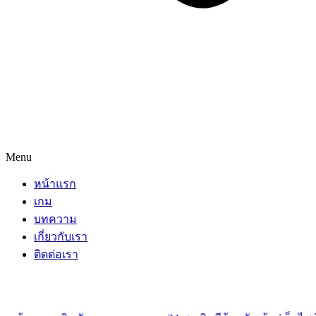
Menu
หน้าแรก
เกม
บทความ
เกี่ยวกับเรา
ติดต่อเรา