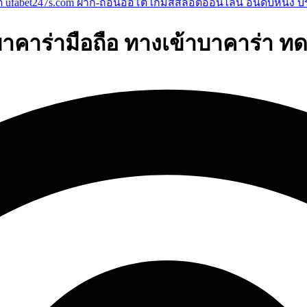
7s.com ฝาก-ถอนออโต้ เกมส์สล๊อตออนไลน์ อันดับหนึ่ง บริการด้านก
าคาร่ามือถือ ทางเข้าบาคาร่า ท