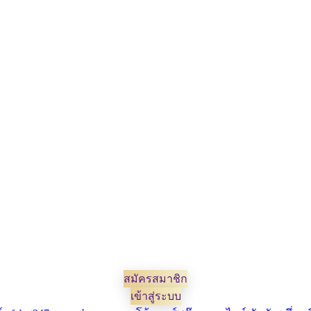
สมัครสมาชิก
เข้าสู่ระบบ