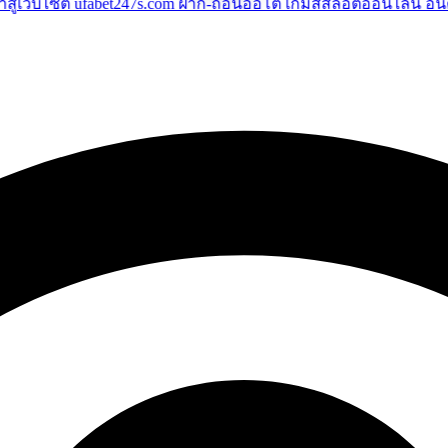
 ufabet247s.com ฝาก-ถอนออโต้ เกมส์สล๊อตออนไลน์ อันดับหนึ่ง บร